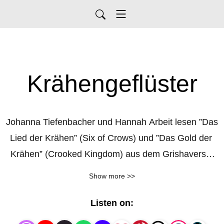
Krähengeflüster
Johanna Tiefenbacher und Hannah Arbeit lesen ”Das 
Lied der Krähen” (Six of Crows) und ”Das Gold der 
Krähen” (Crooked Kingdom) aus dem Grishaverse 
von Leigh Bardugo und besprechen wöchentlich ein 
Show more >>
Kapitel und andere Themen rund um die Bücher. 
Dabei erwähnen wir auch ab und an die Serie 
Listen on:
”Shadow and Bone”, ohne dabei aber zu viel zu 