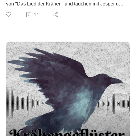
von "Das Lied der Krähen" und tauchen mit Jesper und
Inej mitten in die Action ein.
47
Content Warnung: Suizid, Blut
Nächste Woche besprechen wir wieder nur ein Kapitel,
nämlich Kapitel 13
Social Media:
Email: kraehengefluester@gmail.com
Insta: @kraehengefluester_podcast
Youtube: @Kraehengefluester_Podcast
Spotify Playlist: Krähengeflüster Playlist
Music by Maksym Dudchyk from Pixabay