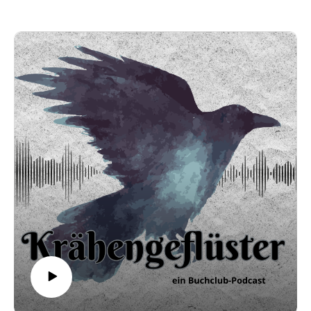
Social Media:
Email: kraehengefluester@gmail.com
Insta: @kraehengefluester_podcast
TikTok: @kraehengefluester
Youtube: @Kraehengefluester_Podcast
Spotify Playlist: Krähengeflüster Playlist
Music by Maksym Dudchyk from Pixabay