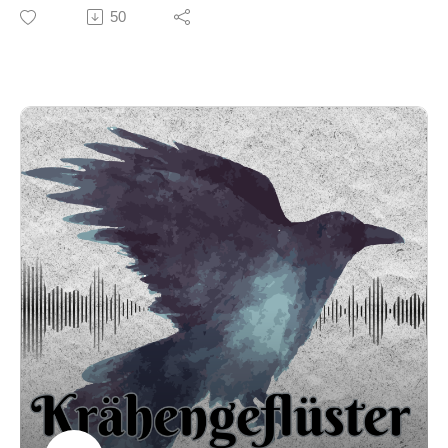
Vergangenheit!
50
Der Podcasthund musste sich in dieser Folge wieder
zu Wort melden, sorry!
Social Media:
Email: kraehengefluester@gmail.com
Insta: @kraehengefluester_podcast
Youtube: @Kraehengefluester_Podcast
Spotify Playlist: Krähengeflüster Playlist
Music by Maksym Dudchyk from Pixabay