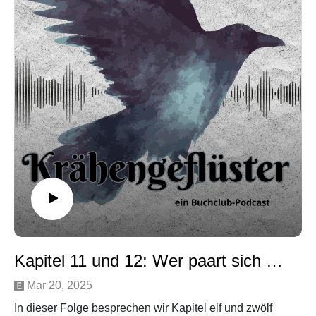
Social Media:
Email: kraehengefluester@gmail.com
Insta: @kraehengefluester_podcast
Youtube: @Kraehengefluester_Podcast
Spotify Playlist: Krähengeflüster Playlist
Music by Maksym Dudchyk from Pixabay
Kapitel 11 und 12: Wer paart sich hier mit wem?
Mar 20, 2025
In dieser Folge besprechen wir Kapitel elf und zwölf