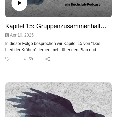
Kapitel 15: Gruppenzusammenhalt durch Geister
Apr 10, 2025
In dieser Folge besprechen wir Kapitel 15 von "Das
Lied der Krähen", lernen mehr über den Plan und
überbrücken etwas Reisezeit.
59
Hinweis: Wir machen jetzt eine kleine Pause über
Ostern. Am 1. Mai geht es mit unserer zweiten
Themenfolge weiter und wir sprechen über Fantasy-
Genres.
Social Media:
Email: kraehengefluester@gmail.com
Insta: @kraehengefluester_podcast