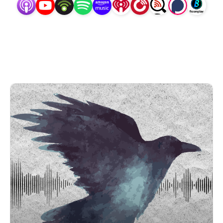
spoilern, versprochen!

In diesem Lesebegleitpodcast reden wir über düstere 
Fantasy, gebrochene Held:innen und große Gefühle. 
Wir sprechen offen über Gewalt, Trauma, Sexualität 
und Machtstrukturen – literarisch, kritisch und mit 
Respekt für sensible Themen.

Tauch mit uns in diese düster-phantastische Welt 
und lasse dich von den sechs Krähen überzeugen!