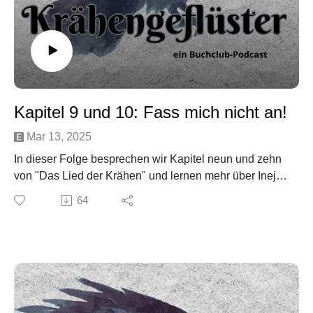
Kapitel 9 und 10: Fass mich nicht an!
Mar 13, 2025
In dieser Folge besprechen wir Kapitel neun und zehn
von "Das Lied der Krähen" und lernen mehr über Inej
und Kaz und ihre Traumata.
64
Content Warnung: Missbrauch, Vergewaltigung,
Trauma, Panikattacke, Haphephobie, Prostiution
Minderjähriger
Nächste Woche besprechen wir Kapitel elf und zwölf!