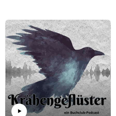
Genre für "Das Lied der Krähen" zu finden.
Kleiner Hinweis: Wir haben die Folge Ende März
aufgenommen und sind deshalb im Gespräch über
eine gewisse Autorin nicht auf aktuelle Aussagen
eingegangen.
Social Media:
Email: kraehengefluester@gmail.com
Insta: @kraehengefluester_podcast
Youtube: @Kraehengefluester_Podcast
Spotify Playlist: Krähengeflüster Playlist
Music by Maksym Dudchyk from Pixabay