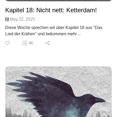
Kapitel 18: Nicht nett: Ketterdam!
May 22, 2025
Diese Woche sprechen wir über Kapitel 18 aus "Das
Lied der Krähen" und bekommen mehr
Hintergrundinformationen zu Kaz!
46
Content Warnung: grafische Beschreibungen von
Gewalt und Tod
Social Media:
Email: kraehengefluester@gmail.com
Insta: @kraehengefluester_podcast
TikTok: @kraehengefluester
Youtube: @Kraehengefluester_Podcast
Spotify Playlist: Krähengeflüster Playlist