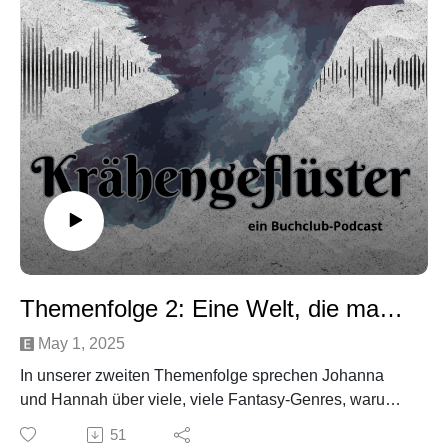
Youtube: @Kraehengefluester_Podcast
Spotify Playlist: Krähengeflüster Playlist
Music by Maksym Dudchyk from Pixabay
Themenfolge 2: Eine Welt, die man retten kann
May 1, 2025
In unserer zweiten Themenfolge sprechen Johanna
und Hannah über viele, viele Fantasy-Genres, warum
sie gern Fantasy lesen und welche Bücher sie geprägt
51
haben. Dann versuchen sie außerdem, das richtige