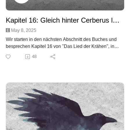
Kapitel 16: Gleich hinter Cerberus links
May 8, 2025
Wir starten in den nächsten Abschnitt des Buches und
besprechen Kapitel 16 von "Das Lied der Krähen", in
dem wir uns sehr darüber freuen, dass es Inej besser
48
geht!
Außerdem fassen wir nicht ganz so kurz zusammen,
was bisher so alles passiert ist.
Social Media:
Email: kraehengefluester@gmail.com
Insta: @kraehengefluester_podcast
TikTok: @kraehengefluester
Youtube: @Kraehengefluester_Podcast
Spotify Playlist: Krähengeflüster Playlist