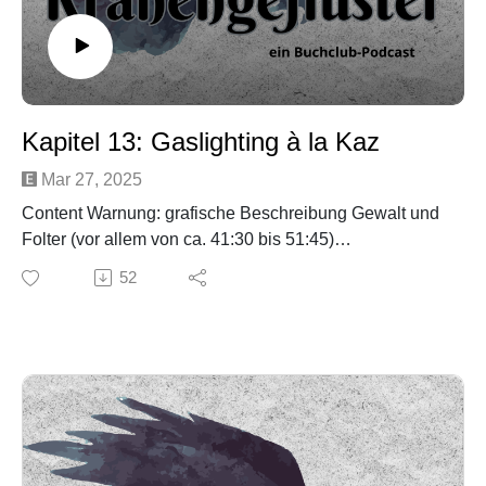
Kapitel 13: Gaslighting à la Kaz
Mar 27, 2025
Content Warnung: grafische Beschreibung Gewalt und
Folter (vor allem von ca. 41:30 bis 51:45)
In dieser Folge besprechen wir Kapitel 13 von "Das
52
Lied der Krähen" und erleben Kaz noch einmal ganz
anders.
Social Media:
Email: kraehengefluester@gmail.com
Insta: @kraehengefluester_podcast
Youtube: @Kraehengefluester_Podcast