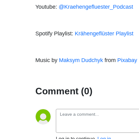
Youtube:
@Kraehengefluester_Podcast
Spotify Playlist:
Krähengeflüster Playlist
Music by
Maksym Dudchyk
from
Pixabay
Comment (0)
Log in to continue.
Log in